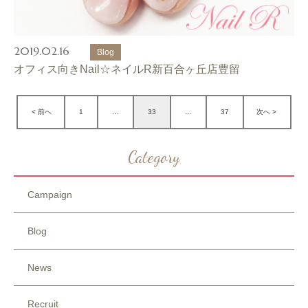
2019.02.16
Blog
オフィス向きNail☆ネイルR新百合ヶ丘店豊留
< 前へ
1
…
33
…
37
次へ >
Category
Campaign
Blog
News
Recruit