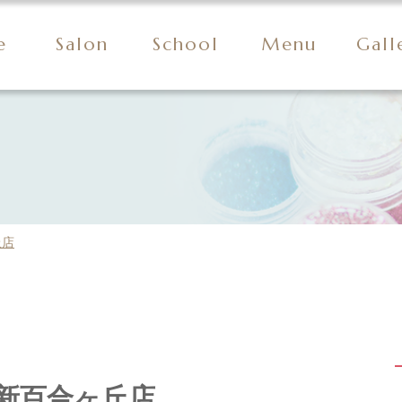
e
Salon
School
Menu
Gall
丘店
新百合ヶ丘店