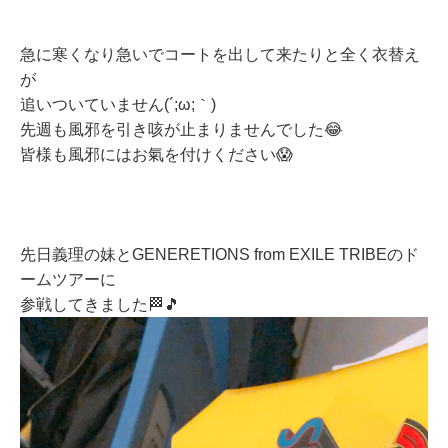
急に寒くなり急いでコートを出して来たりと全く衣替え
が
追いついていません(´;ω;｀)
先週も風邪を引き咳が止まりませんでした😂
皆様も風邪にはお氣を付けください😱
先日義理の妹とGENERETIONS from EXILE TRIBEのド
ームツアーに
参戦してきました🏁🎵