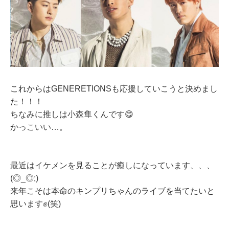
これからはGENERETIONSも応援していこうと決めまし
た！！！
ちなみに推しは小森隼くんです😋
かっこいい…。
最近はイケメンを見ることが癒しになっています、、、
(◎_◎;)
来年こそは本命のキンプリちゃんのライブを当てたいと
思います✊(笑)