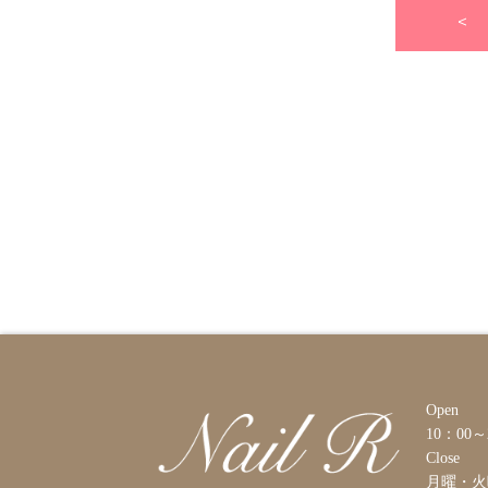
<
Open
10：00
Close
月曜・火