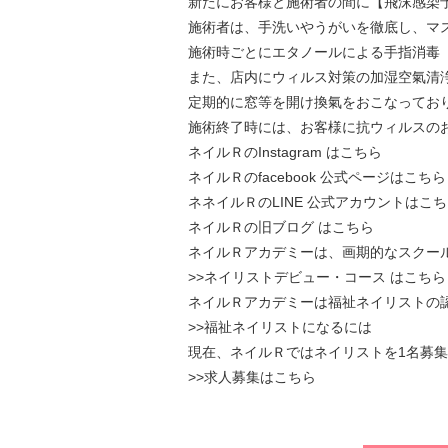
新たにお客様と施術者の間に【飛沫感染
施術者は、手洗いやうがいを徹底し、マ
施術時ごとにエタノールによる手指消毒
また、店内にウィルス対策の加湿空氣清
定期的に窓等を開け換氣をおこなってお
施術終了時には、お客様に抗ウィルスの
ネイルＲのInstagram はこちら
ネイルＲのfacebook 公式ページはこちら
ネネイルＲのLINE 公式アカウントはこ
ネイルＲの旧ブログ はこちら
ネイルＲアカデミーは、画期的なスクー
>>ネイリストデビュー・コース はこちら
ネイルＲアカデミーは福祉ネイリストの
>>福祉ネイリストになるには
現在、ネイルＲではネイリストを1名募
>>求人募集はこちら