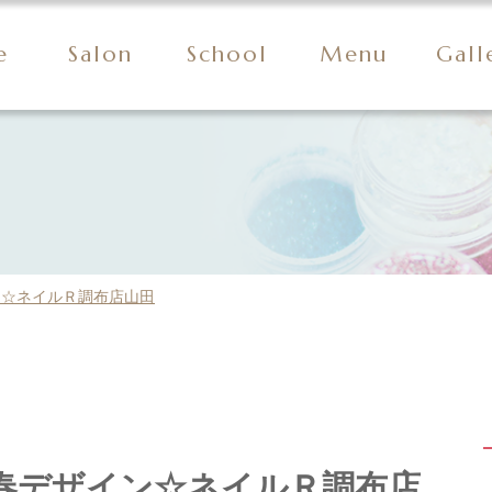
e
Salon
School
Menu
Gall
ン☆ネイルＲ調布店山田
春デザイン☆ネイルＲ調布店