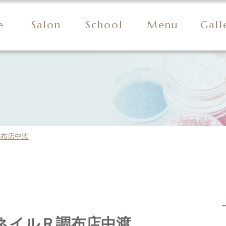
e
Salon
School
Menu
Gall
調布店中渡
ネイルＲ調布店中渡