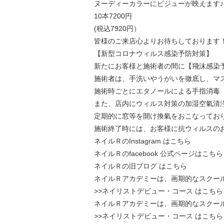
ヌーディーカラーにビジューが映えます♪
10本7200円
(税込7920円）
皆様のご来店心よりお待ちしております
【新型コロナウィルス感染予防対策】
新たにお客様と施術者の間に【飛沫感染
施術者は、手洗いやうがいを徹底し、マ
施術時ごとにエタノールによる手指消毒
また、店内にウィルス対策の加湿空氣清
定期的に窓等を開け換氣をおこなってお
施術終了時には、お客様に抗ウィルスの
ネイルＲのInstagram はこちら
ネイルＲのfacebook 公式ページはこちら
ネイルＲの旧ブログ はこちら
ネイルＲアカデミーは、画期的なスクー
>>ネイリストデビュー・コース はこちら
ネイルＲアカデミーは、画期的なスクー
>>ネイリストデビュー・コース はこちら