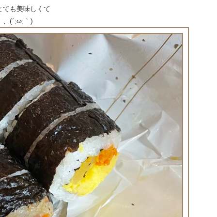
とても美味しくて
´;ω;｀)