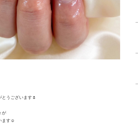
とうございます🌷
々が
います☺