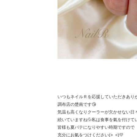
いつもネイルＲを応援していただきありが
調布店の楚南です😘
気温も高くなりクーラーが欠かせない日
続いていますね💦私は食事を氣を付けて
皆様も夏バテになりやすい時期ですので
充分にお氣をつけください(>_<)💛