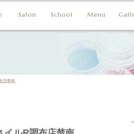
e
Salon
School
Menu
Gall
布店楚南
ネイルR調布店楚南